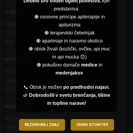
Debelo uro voden ogled posestva,
kjer
predstaviva:
O NAS
🐝 osnovne principe apiterapije in
Kontaktiraj nas
apiturizma
O naju
🐝 terapevtski čebelnjak
🐝 apartmaje in naravno okolico
Blog
🐝 obisk živali (kozlički, ovčke, api muc
in api mucka 😊)
INFORMACIJE
🐝 pokušino domače
medice
in
Politika zasebnosti
medenjakov
Splošni pogoji poslovanja
📞 Obisk je možen
po predhodni najavi.
Obvestilo o varstvu zasebnih podatkov
🌿
Dobrodošli v svetu brenčanja, tišine
in topline narave!
RAZIŠČITE
Glamping & Apiturizem Kr'Bee
REZERVIRAJ ZDAJ
CENIK STORITEV
Posestvo, hišice