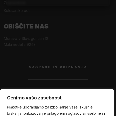
Znamenitosti
Kolesarske poti
OBIŠČITE NAS
Moravci v Slov. goricah 18
Mala nedelja 9243
NAGRADE IN PRIZNANJA
Politika zasebnosti
Cenimo vašo zasebnost
Piškotke uporabljamo za izboljšanje vaše izkušnje
brskanja, prikazovanje prilagojenih oglasov ali vsebine in