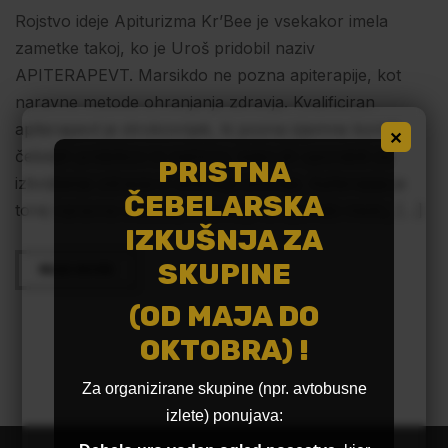
Rojstvo ideje Apiturizma Kr’Bee je vsekakor imela
zametke takoj, ko je Uroš pridobil naziv
APITERAPEVT. Marsikdo ne pozna apiterapije, kot
naravne metode ohranjanja zdravja. Kvalificiran
apiterapevt je strokovnjak, ki pozna izjemne koristi
✕
čebeljih pridelkov in načinov, kako jih uporabiti za
PRISTNA
izboljšanje zdravja in dobrega počutja. Apiterapija je
ČEBELARSKA
torej naravna metoda, ki temelji na uporabi medu, […]
IZKUŠNJA ZA
SKUPINE
READ MORE
(OD MAJA DO
OKTOBRA) !
Za organizirane skupine (npr. avtobusne
izlete) ponujava: